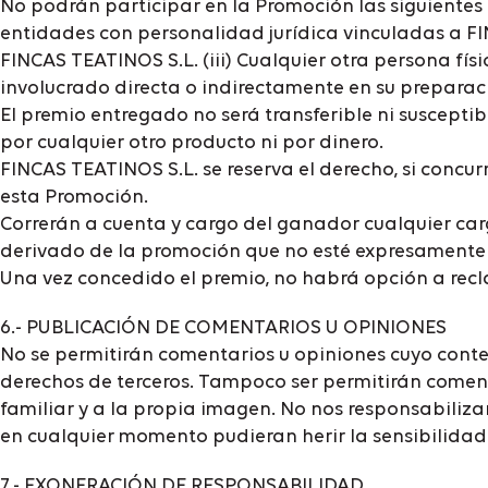
No podrán participar en la Promoción las siguientes 
entidades con personalidad jurídica vinculadas a FIN
FINCAS TEATINOS S.L. (iii) Cualquier otra persona fí
involucrado directa o indirectamente en su preparació
El premio entregado no será transferible ni suscepti
por cualquier otro producto ni por dinero.
FINCAS TEATINOS S.L. se reserva el derecho, si concu
esta Promoción.
Correrán a cuenta y cargo del ganador cualquier carg
derivado de la promoción que no esté expresamente 
Una vez concedido el premio, no habrá opción a rec
6.- PUBLICACIÓN DE COMENTARIOS U OPINIONES
No se permitirán comentarios u opiniones cuyo conten
derechos de terceros. Tampoco ser permitirán comenta
familiar y a la propia imagen. No nos responsabiliz
en cualquier momento pudieran herir la sensibilidad 
7.- EXONERACIÓN DE RESPONSABILIDAD