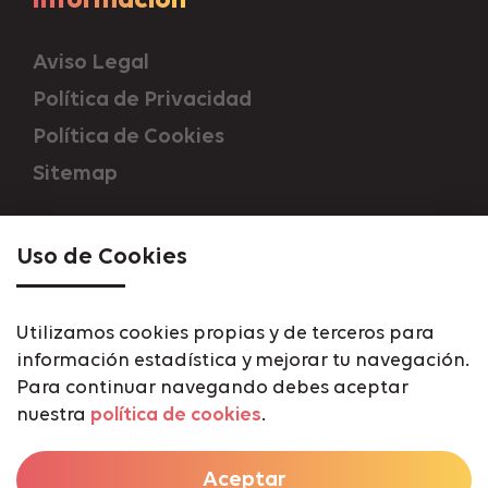
Información
Aviso Legal
Política de Privacidad
Política de Cookies
Sitemap
Contáctanos
Uso de Cookies
952 28 72 42
Utilizamos cookies propias y de terceros para
información estadística y mejorar tu navegación.
Avda. Carlos Haya 186, Málaga 29010
Para continuar navegando debes aceptar
info@drhouse.house
nuestra
política de cookies
.
Aceptar