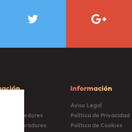
ación
Información
dades
Aviso Legal
os a vendedores
Política de Privacidad
os a compradores
Política de Cookies