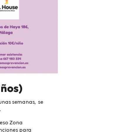
años)
ce unas semanas, se
.
 eso Zona
anciones para