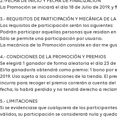
2.-FECHA DE INICIO Y FECHA DE FINALIZACIÓN
La Promoción se iniciará el día 18 de Julio de 2019, y f
3.- REQUISITOS DE PARTICIPACIÓN Y MECÁNICA DE 
Los requisitos de participación serán los siguientes:
Podrán participar aquellas personas que residan en
Sólo se permite una participación por usuario.
La mecánica de la Promoción consiste en dar me gust
4.- CONDICIONES DE LA PROMOCIÓN Y PREMIOS
Se elegirá 1 ganador de forma aleatoria el día 23 de 
El/la ganador/a obtendrá como premio: 1 bono por el
2019. Uso sujeto a las condiciones de la tienda. El pr
incurra para recoger el premio correrán a cuenta del
fecha, lo habrá perdido y no tendrá derecho a recla
5.- LIMITACIONES
Si se evidenciase que cualquiera de los participantes
válidos, su participación se considerará nula y qu