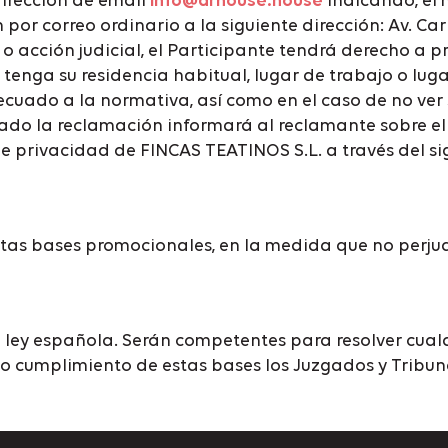
dirección de email
info@drhouse.house
indicando, el 
 por correo ordinario a la siguiente dirección: Av. C
vo o acción judicial, el Participante tendrá derecho 
 tenga su residencia habitual, lugar de trabajo o lug
uado a la normativa, así como en el caso de no ver sa
do la reclamación informará al reclamante sobre el c
e privacidad de FINCAS TEATINOS S.L. a través del sig
stas bases promocionales, en la medida que no perju
a ley española. Serán competentes para resolver cual
n o cumplimiento de estas bases los Juzgados y Tribu