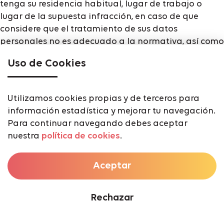
tenga su residencia habitual, lugar de trabajo o
lugar de la supuesta infracción, en caso de que
considere que el tratamiento de sus datos
personales no es adecuado a la normativa, así como
en el caso de no ver satisfecho el ejercicio de sus
Uso de Cookies
derechos.
La Autoridad de Control ante la que se haya
presentado la reclamación informará al reclamante
Utilizamos cookies propias y de terceros para
sobre el curso y el resultado de la reclamación.
información estadística y mejorar tu navegación.
Para más información, puedes consultar la política
Para continuar navegando debes aceptar
de privacidad de FINCAS TEATINOS S.L. a través del
nuestra
política de cookies
.
siguiente enlace: https://drhouse.house/politica-de-
privacidad.html,
Aceptar
10.- CAMBIOS
Nos reservamos el derecho de modificar o ampliar
Rechazar
estas bases promocionales, en la medida que no
perjudique o menoscabe los derechos de los