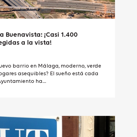
 Buenavista: ¡Casi 1.400
gidas a la vista!
uevo barrio en Málaga, moderno, verde
hogares asequibles? El sueño está cada
Ayuntamiento ha...