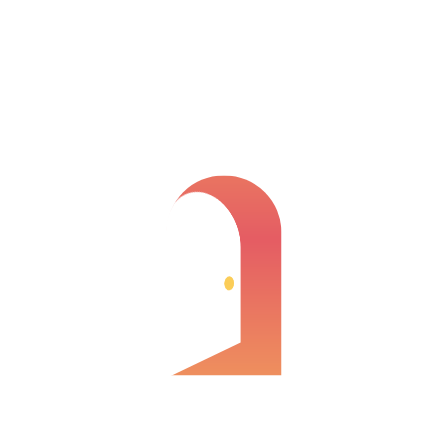
Espacio, exclusividad y calidad
de vida te esperan es este
magnifico pareado.
Alhaurín de la Torre, Pinos de Alhaurín
545.000 €
2
4 habs.
3 baños
230.00m